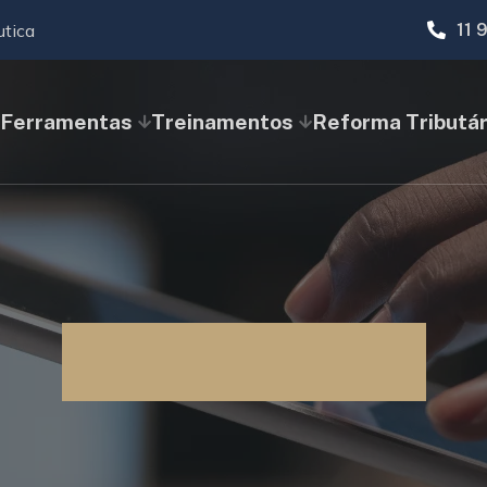
utica
11 
Ferramentas
Treinamentos
Reforma Tributár
Blog SimTax