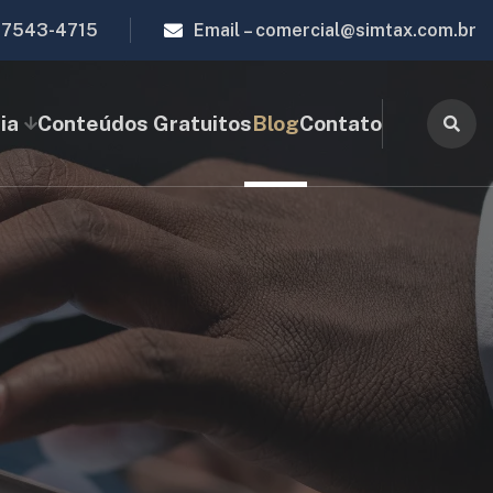
97543-4715
Email –
comercial@simtax.com.br
ia
Conteúdos Gratuitos
Blog
Contato