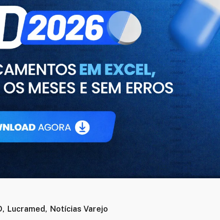
D
,
Lucramed
,
Notícias Varejo