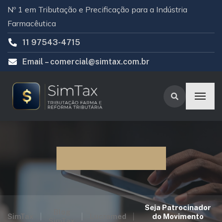
Nº 1 em Tributação e Precificação para a Indústria
Farmacêutica
11 97543-4715
Email –
comercial@simtax.com.br
Blog SimTax
Seja Patrocinador
Blog
SimTax
Lucramed
do Movimento
SimTax