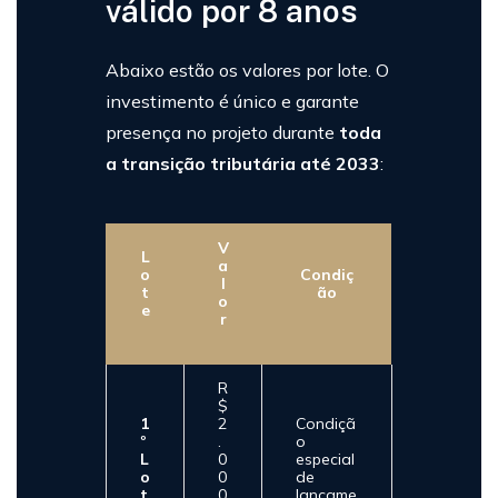
válido por 8 anos
Abaixo estão os valores por lote. O
investimento é único e garante
presença no projeto durante
toda
a transição tributária até 2033
:
V
L
a
o
Condiç
l
t
ão
o
e
r
R
$
1
2
Condiçã
º
.
o
L
0
especial
o
0
de
t
0
lançame