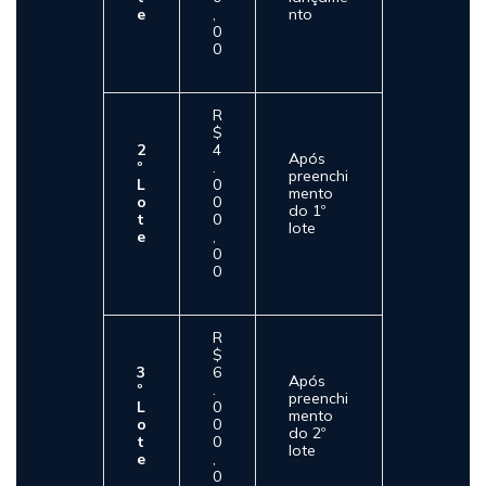
e
,
nto
0
0
R
$
2
4
Após
º
.
preenchi
L
0
mento
o
0
do 1º
t
0
lote
e
,
0
0
R
$
3
6
Após
º
.
preenchi
L
0
mento
o
0
do 2º
t
0
lote
e
,
0