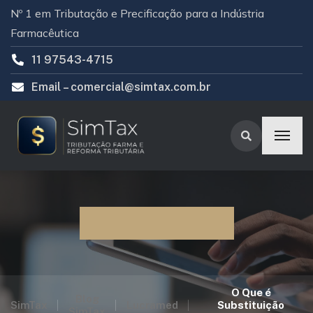
Nº 1 em Tributação e Precificação para a Indústria
Farmacêutica
11 97543-4715
Email –
comercial@simtax.com.br
Blog SimTax
O Que é
Blog
SimTax
Lucramed
Substituição
SimTax