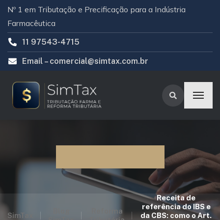
Nº 1 em Tributação e Precificação para a Indústria
Farmacêutica
11 97543-4715
Email –
comercial@simtax.com.br
Blog SimTax
Receita de
referência do IBS e
Blog
Reforma
SimTax
da CBS: como o Art.
SimTax
Tributária