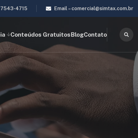
97543-4715
Email –
comercial@simtax.com.br
ia
Conteúdos Gratuitos
Blog
Contato