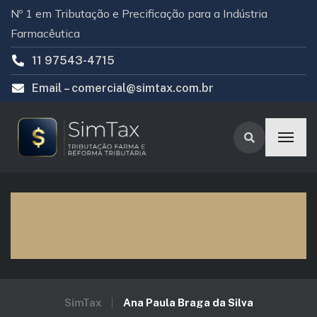
Nº 1 em Tributação e Precificação para a Indústria
Farmacêutica
11 97543-4715
Email –
comercial@simtax.com.br
Ana Paula Braga da
Silva
SimTax
Ana Paula Braga da Silva